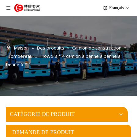
Français
Maison
»
Des produits
»
Camion de construction
»
Tombereau
»
Howo 8 * 4 camion à benne à benne à
benne 6 * 4
CATÉGORIE DE PRODUIT
DEMANDE DE PRODUIT