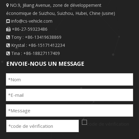
NO.9, Jiliang Avenue, zone de développement

économique de Suizhou, Suizhou, Hubei, Chine (usine)
info@cs-vehicle.com

+86-27-59323486

Tony : +86-13419638869

Krystal : +86-15171412234

Tina : +86-18827117409

ENVOIE-NOUS UN MESSAGE