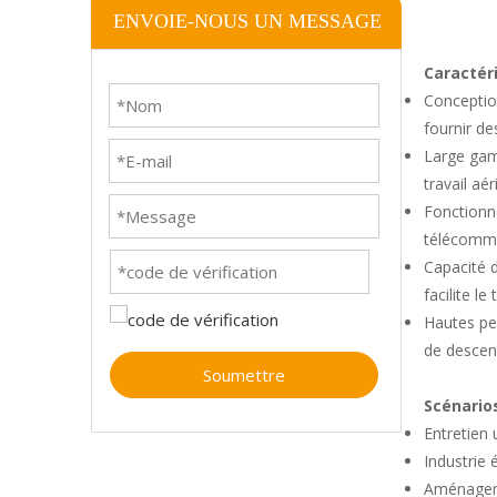
ENVOIE-NOUS UN MESSAGE
Caractér
Conception
fournir de
Large gamm
travail aé
Fonctionne
télécomman
Capacité d
facilite le
Hautes pe
de descen
Soumettre
Scénarios
Entretien u
Industrie 
Aménagemen