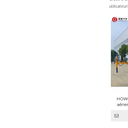
utilisateu
HOWO 
aérie
alti
télesc