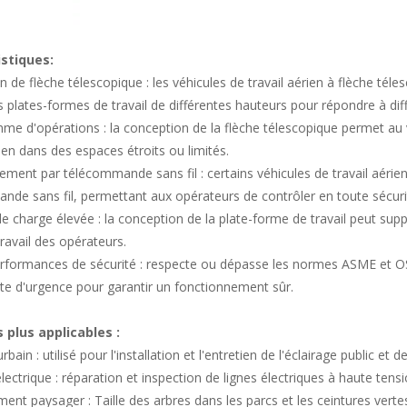
istiques:
 de flèche télescopique : les véhicules de travail aérien à flèche tél
s plates-formes de travail de différentes hauteurs pour répondre à diff
e d'opérations : la conception de la flèche télescopique permet au vé
rien dans des espaces étroits ou limités.
ment par télécommande sans fil : certains véhicules de travail aérie
de sans fil, permettant aux opérateurs de contrôler en toute sécurité
e charge élevée : la conception de la plate-forme de travail peut suppo
 travail des opérateurs.
rformances de sécurité : respecte ou dépasse les normes ASME et OS
te d'urgence pour garantir un fonctionnement sûr.
 plus applicables :
rbain : utilisé pour l'installation et l'entretien de l'éclairage public et d
électrique : réparation et inspection de lignes électriques à haute tensi
t paysager : Taille des arbres dans les parcs et les ceintures verte