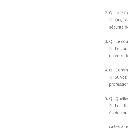
Q : Une fo
R : Oui, l
sécurité d
Q : Le coû
R : Le coû
un entreti
Q : Comme
R : Suivez
profession
Q : Quelle
R : Les di
fin de co
Grâce à un