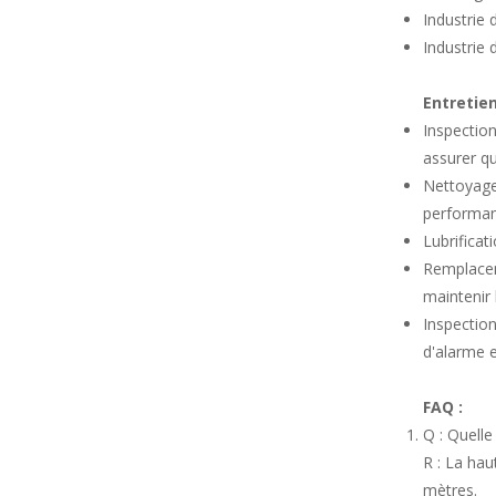
Industrie
Industrie d
Entretien
Inspection
assurer qu
Nettoyage 
performan
Lubrificat
Remplacem
maintenir
Inspection
d'alarme 
FAQ :
Q : Quelle
R : La hau
mètres.