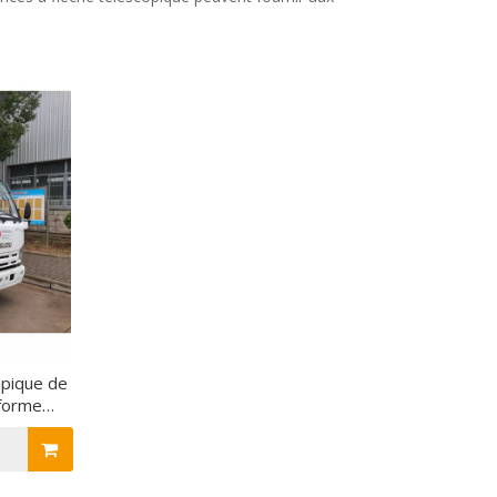
opique de
-forme
n à haute
p 16M