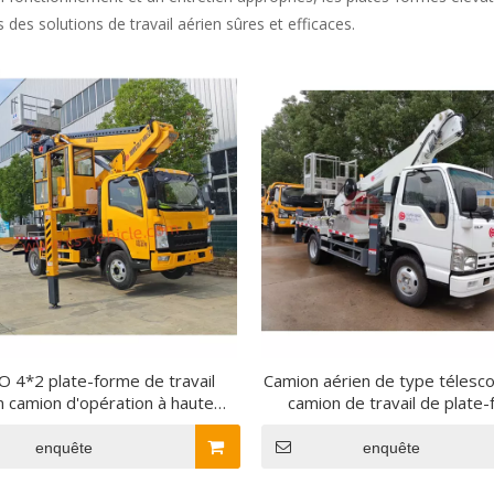
rs des solutions de travail aérien sûres et efficaces.
4*2 plate-forme de travail
Camion aérien de type télesc
n camion d'opération à haute
camion de travail de plate
tude camion aérien à flèche
aérienne de camion d'opératio
opique pour la Construction et
altitude d'ISUZU 4x2 98h
enquête
enquête
l'entretien