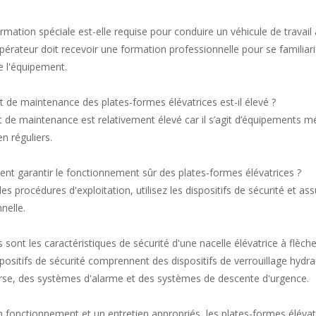
rmation spéciale est-elle requise pour conduire un véhicule de travail 
'opérateur doit recevoir une formation professionnelle pour se familia
e l'équipement.
t de maintenance des plates-formes élévatrices est-il élevé ?
t de maintenance est relativement élevé car il s’agit d’équipements 
en réguliers.
nt garantir le fonctionnement sûr des plates-formes élévatrices ?
 les procédures d'exploitation, utilisez les dispositifs de sécurité et
nelle.
s sont les caractéristiques de sécurité d'une nacelle élévatrice à flèch
spositifs de sécurité comprennent des dispositifs de verrouillage hydr
urse, des systèmes d'alarme et des systèmes de descente d'urgence.
 fonctionnement et un entretien appropriés, les plates-formes élévat