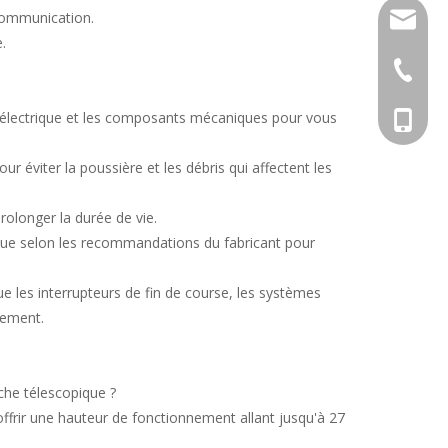
communication.
info@cs
e.
+86-27-
me électrique et les composants mécaniques pour vous
Tony : 
ur éviter la poussière et les débris qui affectent les
Krystal
prolonger la durée de vie.
Tina : 
ique selon les recommandations du fabricant pour
que les interrupteurs de fin de course, les systèmes
nement.
èche télescopique ?
offrir une hauteur de fonctionnement allant jusqu'à 27