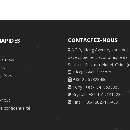
CONTACTEZ-NOUS
RAPIDES
NO.9, Jiliang Avenue, zone de

développement économique de
de nous
Suizhou, Suizhou, Hubei, Chine (u
its
info@cs-vehicle.com

 pièces
+86-27-59323486

Tony : +86-13419638869

Krystal : +86-15171412234

z-nous
Tina : +86-18827117409

de confidentialité