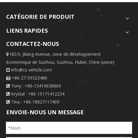
CATÉGORIE DE PRODUIT
LIENS RAPIDES
CONTACTEZ-NOUS
NO.9, Jiliang Avenue, zone de développement

économique de Suizhou, Suizhou, Hubei, Chine (usine)
info@cs-vehicle.com

+86-27-59323486

Tony : +86-13419638869

Krystal : +86-15171412234

Tina : +86-18827117409

ENVOIE-NOUS UN MESSAGE