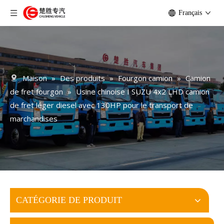
Français
Maison
»
Des produits
»
Fourgon camion
»
Camion
de fret fourgon
»
Usine chinoise I SUZU 4x2 LHD camion
de fret léger diesel avec 130HP pour le transport de
marchandises
CATÉGORIE DE PRODUIT