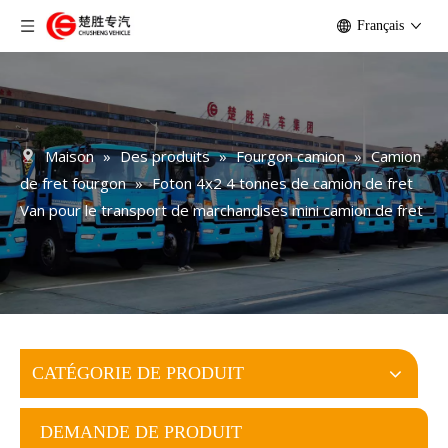
Français
Maison
»
Des produits
»
Fourgon camion
»
Camion
de fret fourgon
»
Foton 4x2 4 tonnes de camion de fret
Van pour le transport de marchandises mini camion de fret
CATÉGORIE DE PRODUIT
DEMANDE DE PRODUIT