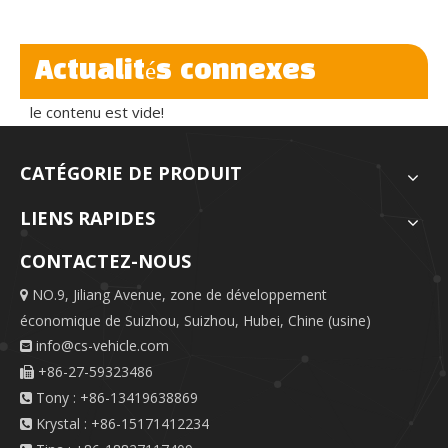
Actualités connexes
le contenu est vide!
CATÉGORIE DE PRODUIT
LIENS RAPIDES
CONTACTEZ-NOUS
NO.9, Jiliang Avenue, zone de développement

économique de Suizhou, Suizhou, Hubei, Chine (usine)
info@cs-vehicle.com

+86-27-59323486

Tony : +86-13419638869

Krystal : +86-15171412234
