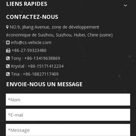
LIENS RAPIDES
CONTACTEZ-NOUS
NO.9, Jiliang Avenue, zone de développement

économique de Suizhou, Suizhou, Hubei, Chine (usine)
info@cs-vehicle.com

+86-27-59323486

Tony : +86-13419638869

Krystal : +86-15171412234

Tina : +86-18827117409

ENVOIE-NOUS UN MESSAGE