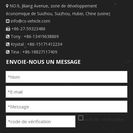
NO.9, Jiliang Avenue, zone de développement

économique de Suizhou, Suizhou, Hubei, Chine (usine)
info@cs-vehicle.com

+86-27-59323486

Tony : +86-13419638869

Krystal : +86-15171412234

Tina : +86-18827117409

ENVOIE-NOUS UN MESSAGE