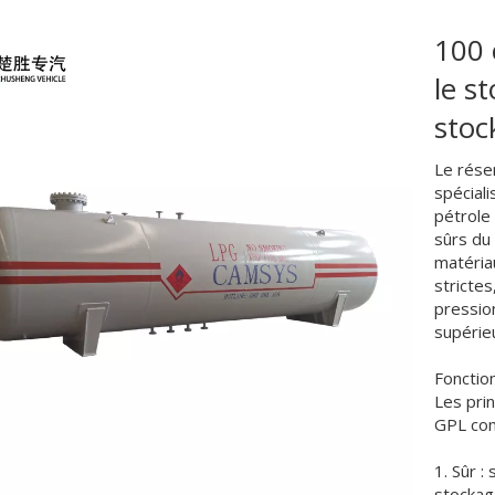
100 
le s
sto
Le rése
spéciali
pétrole 
sûrs du 
matéria
strictes
pressio
supérie
Fonctio
Les pri
GPL com
1. Sûr :
stockage