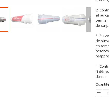
2. Contr
et au ca
permane
de surp
3. Surve
de surve
en temps
réservoi
réappro
4. Contr
l'intéri
dans un
Quantité