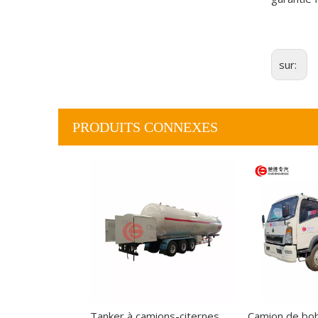
sur:
PRODUITS CONNEXES
Tanker à camions-citernes de camions-citernes de camions-citernes de camions-citernes à 3 essieu 45000L