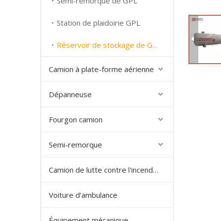
Semi-remorque de GPL
Station de plaidoirie GPL
Réservoir de stockage de GPL
Camion à plate-forme aérienne
Dépanneuse
Fourgon camion
Semi-remorque
Camion de lutte contre l'incendie
Voiture d'ambulance
Équipement mécanique