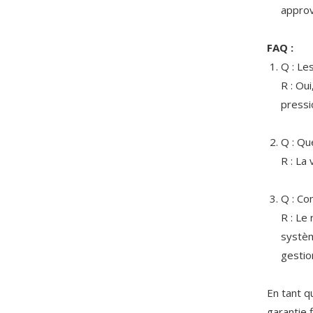
approv
FAQ :
Q : Le
R : Ou
pressi
Q : Que
R : La
Q : Co
R : Le
systèm
gestio
En tant q
garantie 