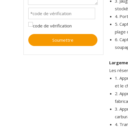
3. Jaug
stocké
4. Por
5. Cap
plage 
6. Cap
Soumettre
soupap
Largemen
Les réser
1. App
et le c
2. App
fabrica
3. App
carbur
4. Tra