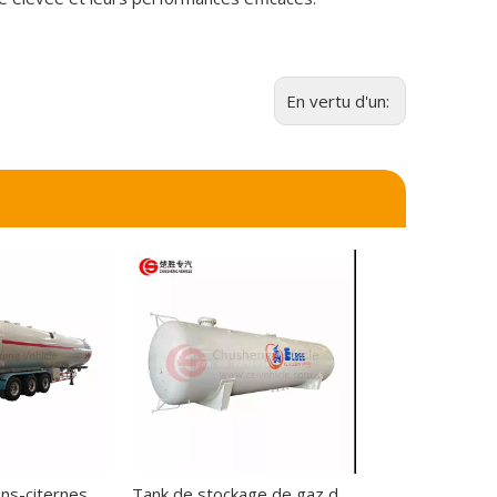
En vertu d'un:
Tanker à camions-citernes de camions-citernes de camions-citernes de camions-citernes à 3 essieu 45000L
Tank de stockage de gaz de propane de 30 000 litres de 30 000 litres