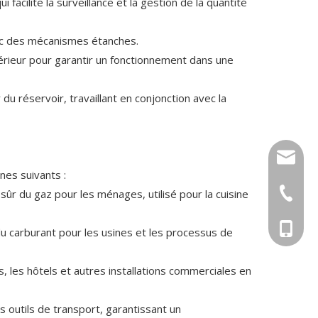
i facilite la surveillance et la gestion de la quantité
avec des mécanismes étanches.
térieur pour garantir un fonctionnement dans une
 du réservoir, travaillant en conjonction avec la
info@cs
nes suivants :
+86-27-
r du gaz pour les ménages, utilisé pour la cuisine
Tony : 
du carburant pour les usines et les processus de
Krystal
, les hôtels et autres installations commerciales en
Tina : 
s outils de transport, garantissant un