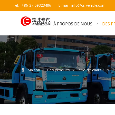
Tél. : +86-27-59323486 E-mail :
info@cs-vehicle.com
MAISON
À PROPOS DE NOUS
DES P
Maison
»
Des produits
»
Série de chars GPL