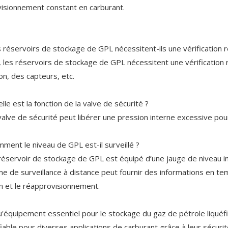
isionnement constant en carburant.
s réservoirs de stockage de GPL nécessitent-ils une vérification r
i, les réservoirs de stockage de GPL nécessitent une vérification ré
on, des capteurs, etc.
lle est la fonction de la valve de sécurité ?
 valve de sécurité peut libérer une pression interne excessive po
mment le niveau de GPL est-il surveillé ?
 réservoir de stockage de GPL est équipé d’une jauge de niveau in
e de surveillance à distance peut fournir des informations en temps
n et le réapprovisionnement.
u'équipement essentiel pour le stockage du gaz de pétrole liquéf
fiable pour diverses applications de carburant grâce à leur sécuri