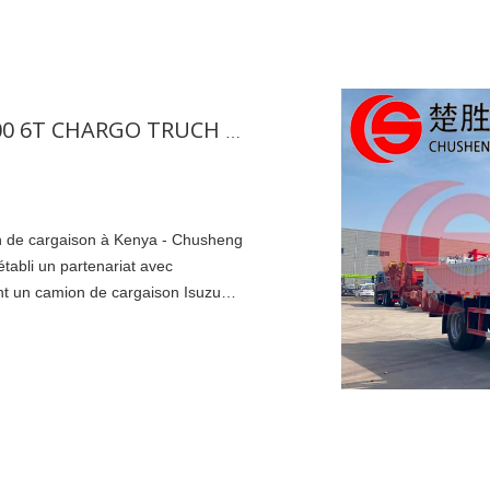
La nouvelle commande - Isuzu KV100 6T CHARGO TRUCH au Kenya
n de cargaison à Kenya - Chusheng
abli un partenariat avec
nt un camion de cargaison Isuzu