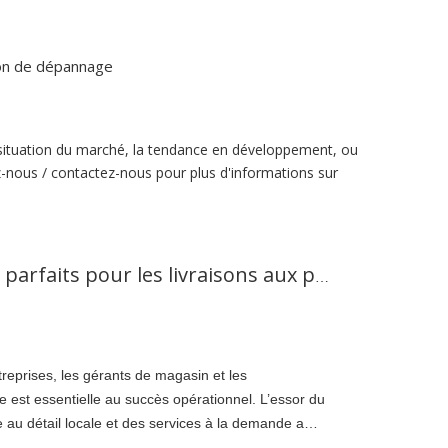
ion de dépannage
re situation du marché, la tendance en développement, ou
ez-nous / contactez-nous pour plus d'informations sur
Camions de fret légers : parfaits pour les livraisons aux petites entreprises
treprises, les gérants de magasin et les
ce est essentielle au succès opérationnel. L’essor du
 au détail locale et des services à la demande a
port flexibles, fiables et rentables.