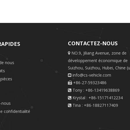
CONTACTEZ-NOUS
RAPIDES
NO.9, Jiliang Avenue, zone de

développement économique de
de nous
Suizhou, Suizhou, Hubei, Chine (u
its
info@cs-vehicle.com

 pièces
+86-27-59323486

Tony : +86-13419638869

Krystal : +86-15171412234

z-nous
Tina : +86-18827117409

de confidentialité