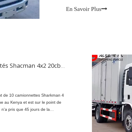
En Savoir Plus
Merveilleuse commande! Les 10 unités Shacman 4x2 20cbm de cargaison légère au Kenya, AFICA
nt de 10 camionnettes Sharkman 4
e au Kenya et est sur le point de
'a pris que 45 jours de la
livraison, brisant une fois de plus