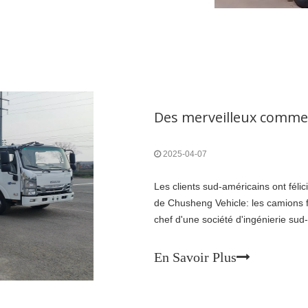
2025-04-07
Les clients sud-américains ont fél
de Chusheng Vehicle: les camions fa
chef d'une société d'ingénierie su
Isuzu 4x2 à benne depsettent nouv
Vehicle.
En Savoir Plus