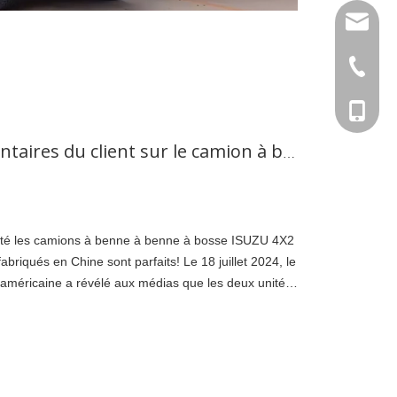
info@cs
+86-27-
Tony : 
Krystal
Des merveilleux commentaires du client sur le camion à benne à benne ISUZU 4x2!
Tina : 
icité les camions à benne à benne à bosse ISUZU 4X2
briqués en Chine sont parfaits! Le 18 juillet 2024, le
d-américaine a révélé aux médias que les deux unités
ellement achetées par sa société à Chusheng