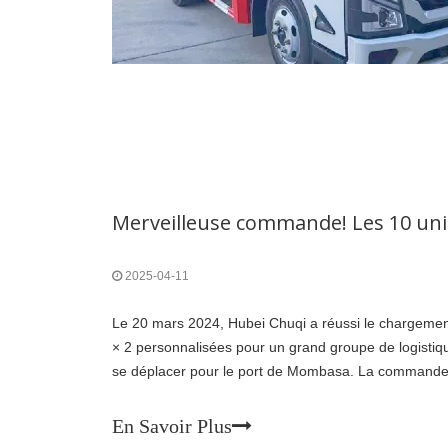
2025-04-11
Le 20 mars 2024, Hubei Chuqi a réussi le chargeme
× 2 personnalisées pour un grand groupe de logistiqu
se déplacer pour le port de Mombasa. La commande n
demande officielle du site Web à la production et à la 
le R
En Savoir Plus