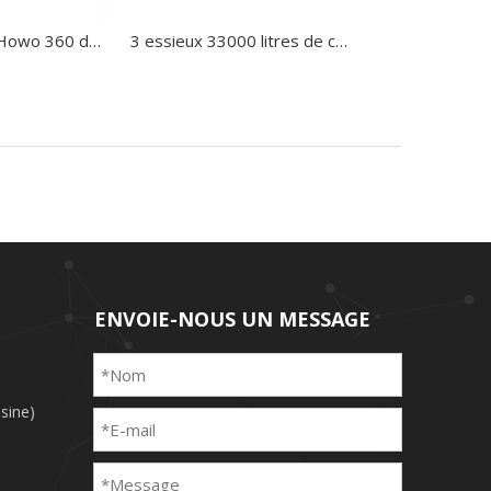
Vente chaude Howo 360 degrés grue rotative 30 tonnes dépanneuse camion dépanneuse à vendre
3 essieux 33000 litres de camion-citerne aspirateur de carburant semi-remorque remorque-citerne aspirateur de carburant
ENVOIE-NOUS UN MESSAGE
sine)