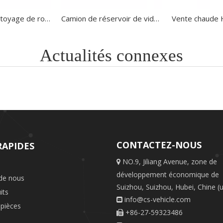
Camion de nettoyage de route Sinotruk Camion d'assainissement municipal Camion balayeuse de route à vendre
Camion de réservoir de vide d'aspiration d'eaux usées de haute qualité de SINOTRUK HOWO 4 × 2 12cbm à vendre
Actualités connexes
CONTACTEZ-NOUS
RAPIDES
NO.9, Jiliang Avenue, zone de

développement économique de
de nous
Suizhou, Suizhou, Hubei, Chine (u
its
info@cs-vehicle.com

 pièces
+86-27-59323486
