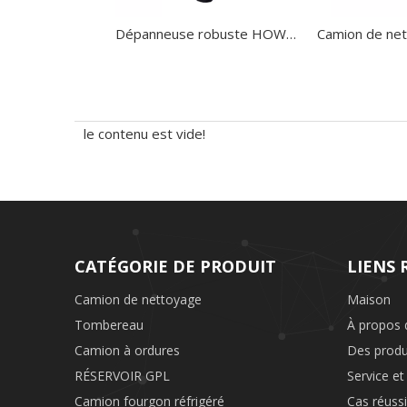
Dépanneuse robuste HOWO 30 tonnes 8x4 dépanneuse à grue rotative 30 tonnes camions de dépanneuse à joints de remorquage et de levage
le contenu est vide!
CATÉGORIE DE PRODUIT
LIENS 
Camion de nettoyage
Maison
Tombereau
À propos 
Camion à ordures
Des produ
RÉSERVOIR GPL
Service et
Camion fourgon réfrigéré
Cas réussi