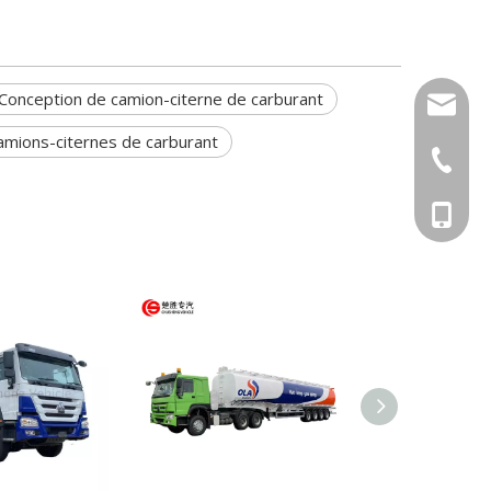
Conception de camion-citerne de carburant
info@cs
camions-citernes de carburant
+86-27-
Tony : 
Krystal
Tina : 